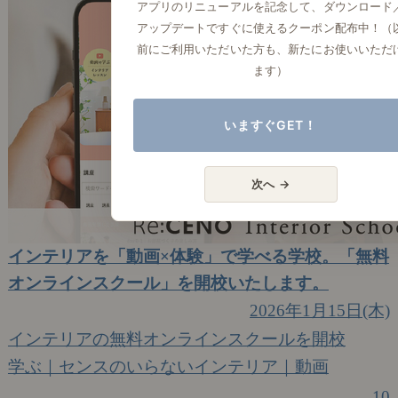
アプリのリニューアルを記念して、ダウンロード
アップデートですぐに使えるクーポン配布中！（
前にご利用いただいた方も、新たにお使いいただ
ます）
いますぐGET！
次へ →
インテリアを「動画×体験」で学べる学校。「無料
オンラインスクール」を開校いたします。
2026年1月15日(木)
インテリアの無料オンラインスクールを開校
学ぶ｜センスのいらないインテリア｜動画
10