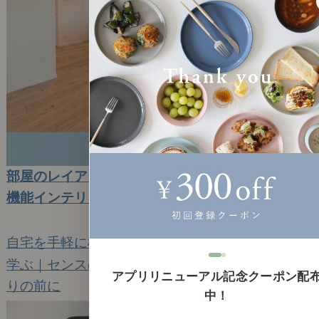
部屋のレイアウトをAIが1分で無料提案。簡単・高
機能インテリアシミュレーター
2026年1月15日(木)
自宅を手軽に模様替えできるAIツールです。
学ぶ｜センスのいらないインテリア｜お部屋づく
アプリリニューアル記念クーポン配
りの前に
13
中！