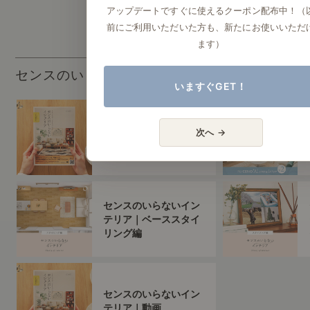
アップデートですぐに使えるクーポン配布中！（
前にご利用いただいた方も、新たにお使いいただ
ます）
センスのいらないインテリア
いますぐGET！
センスのいらないイン
次へ →
テリア（すべて）
センスのいらないイン
テリア｜ベーススタイ
リング編
センスのいらないイン
テリア｜動画