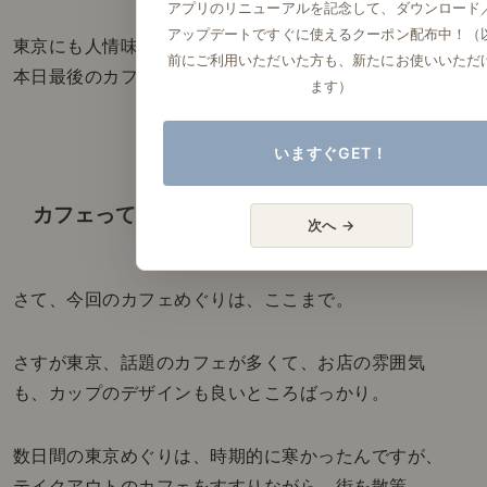
アプリのリニューアルを記念して、ダウンロード
アップデートですぐに使えるクーポン配布中！（
東京にも人情味のある人って、いるんだね。
前にご利用いただいた方も、新たにお使いいただ
本日最後のカフェで、とってもいい気分になりました。
ます）
いますぐGET！
カフェって、テイクアウトもいい気分！
次へ →
さて、今回のカフェめぐりは、ここまで。
さすが東京、話題のカフェが多くて、お店の雰囲気
も、カップのデザインも良いところばっかり。
数日間の東京めぐりは、時期的に寒かったんですが、
テイクアウトのカフェをすすりながら、街を散策