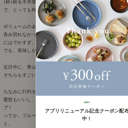
1杯1杯を手作業でスタッフさんが淹れてくれるの
で、とっても時間がかかるんですね。
ボリュームのあるカップサイズで、最後まで
呑み切れなかった。1日カフェめぐりしてきた僕
にはでかすぎ。
でも、美味しかったです。
近日中に、青山、代官山も出店するらしいので、
そちらもすごい列になりそうですね。
ちなみに行列を整理してた警備員のおじさんが、
愛想もいいし、人情味もあるしで、かなりポイントアッ
プ！
アプリリニューアル記念クーポン配
ってか、ブルーボトルの名物おじさんになるよ、きっ
中！
と。