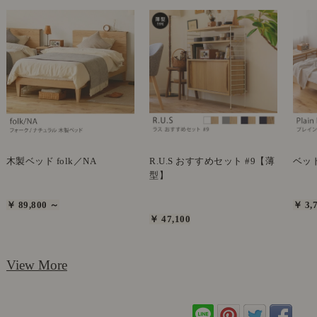
木製ベッド folk／NA
R.U.S おすすめセット #9【薄
ベッドシ
型】
￥ 89,800 ～
￥ 3,
￥ 47,100
View More