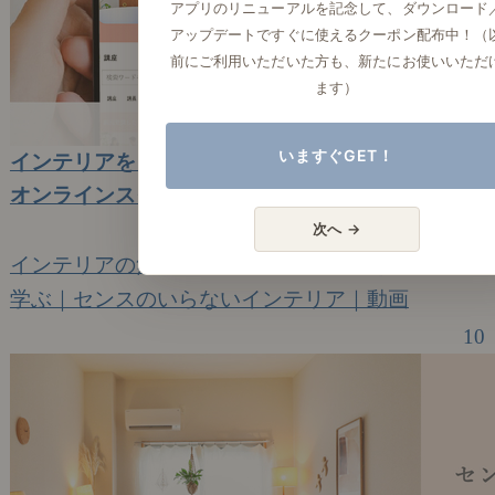
アプリのリニューアルを記念して、ダウンロード
アップデートですぐに使えるクーポン配布中！（
前にご利用いただいた方も、新たにお使いいただ
ます）
いますぐGET！
インテリアを「動画×体験」で学べる学校。「無料
オンラインスクール」を開校いたします。
2026年1月15日(木)
次へ →
インテリアの無料オンラインスクールを開校
学ぶ｜センスのいらないインテリア｜動画
10