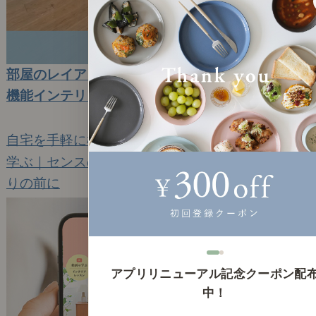
部屋のレイアウトをAIが1分で無料提案。簡単・高
機能インテリアシミュレーター
2026年1月15日(木)
自宅を手軽に模様替えできるAIツールです。
学ぶ｜センスのいらないインテリア｜お部屋づく
りの前に
13
アプリリニューアル記念クーポン配
中！