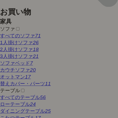
お買い物
家具
ソファ
すべてのソファ
71
1人掛けソファ
26
2人掛けソファ
18
3人掛けソファ
21
ソファベッド
7
カウチソファ
20
オットマン
17
替えカバー・パーツ
11
テーブル
すべてのテーブル
56
ローテーブル
24
ダイニングテーブル
25
こたつテーブル
17