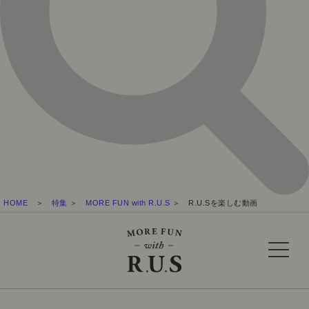
HOME
＞
特集
＞
MORE FUN with R.U.S
＞ R.U.Sを楽しむ動画
toggle
navigat