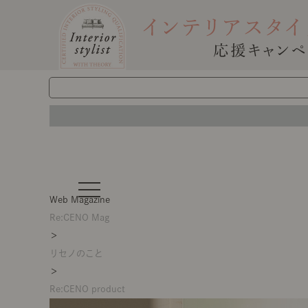
t
o
Web Magazine
g
g
Re:CENO Mag
l
＞
e
n
リセノのこと
a
v
＞
i
g
Re:CENO product
a