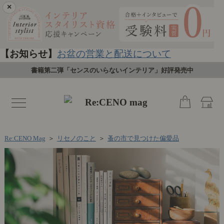
×
【お知らせ】
お盆の営業と配送について
書籍第二弾「センスのいらないインテリア」好評発売中
toggle
navigation
Re:CENO Mag
＞
リセノのこと
＞
蚤の市で見つけた偏愛品