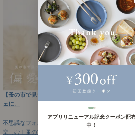
【蚤の市で見つけた偏愛品】古い糸巻きをオブジ
ェに。
2023年3月22日(水)
アプリリニューアル記念クーポン配
不思議なフォルムに心惹かれて。
中！
楽しむ｜蚤の市で見つけた偏愛品
8