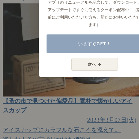
アプリのリニューアルを記念して、ダウンロード
アップデートですぐに使えるクーポン配布中！（
前にご利用いただいた方も、新たにお使いいただ
ます）
いますぐGET！
次へ →
【蚤の市で見つけた偏愛品】素朴で懐かしいアイ
スカップ
2023年3月07日(火)
アイスカップにカラフルな石ころを添えて。