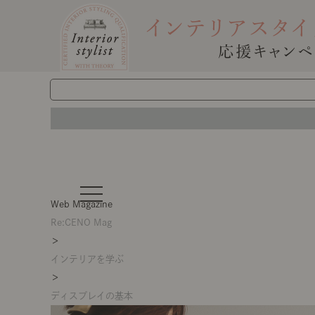
t
o
Web Magazine
g
g
Re:CENO Mag
l
＞
e
n
インテリアを学ぶ
a
v
＞
i
g
ディスプレイの基本
a