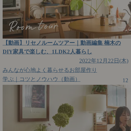
【動画】リセノルームツアー｜動画編集 楠木の
DIY家具で楽しむ、1LDK2人暮らし
2022年12月22日(木)
みんなが心地よく暮らせるお部屋作り
学ぶ｜コツとノウハウ（動画）
12