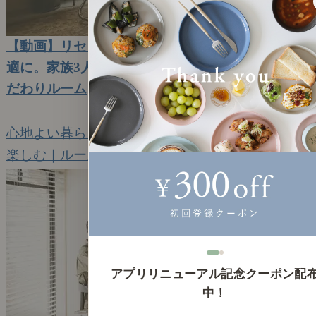
【動画】リセノルームツアー｜コンパクトでも快
適に。家族3人暮らしの工夫と、趣味が詰まったこ
だわりルーム
2023年11月13日(月)
心地よい暮らしの工夫と、スタッフ関の拘り
楽しむ｜ルームツアー
6
アプリリニューアル記念クーポン配
中！