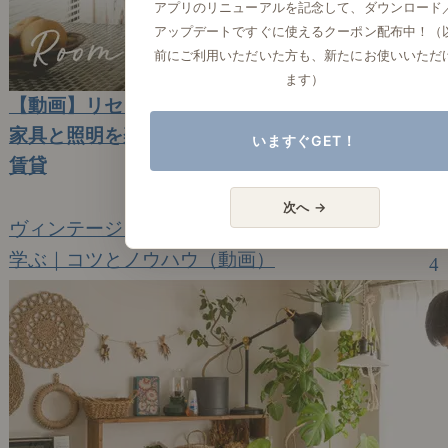
アプリのリニューアルを記念して、ダウンロード
アップデートですぐに使えるクーポン配布中！（
前にご利用いただいた方も、新たにお使いいただ
ます）
【動画】リセノルームツアー｜北欧ヴィンテージ
家具と照明を楽しむ、2人暮らしのリノベーション
いますぐGET！
賃貸
2023年10月30日(月)
次へ →
ヴィンテージと名作家具にあこがれて。
学ぶ｜コツとノウハウ（動画）
4