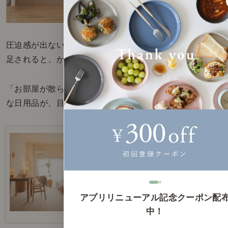
圧迫感が出ないわりには、壁一面の収納力がお部屋に
足されると、かなりの日用品をしまうことができます。
「お部屋が散らかって見える。」原因の多くは、雑多
な日用品が、目に付く場所に溢れているからです。
センスのいらないインテリア｜お
部屋を広く、すっきり見せるテク
ニック
同じお部屋の広さであっても「広く感
アプリリニューアル記念クーポン配
じさせる」スタイリングをご紹介しま
す。
中！