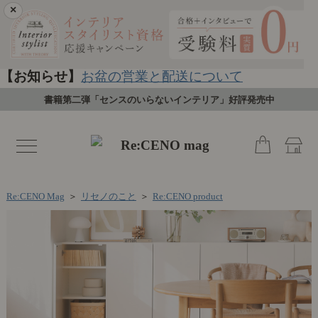
×
【お知らせ】
お盆の営業と配送について
書籍第二弾「センスのいらないインテリア」好評発売中
toggle
navigation
Re:CENO Mag
＞
リセノのこと
＞
Re:CENO product