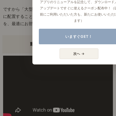
アプリのリニューアルを記念して、ダウンロード
アップデートですぐに使えるクーポン配布中！（
ですから「大型の収納家具」を「壁に馴染ませるよう」
前にご利用いただいた方も、新たにお使いいただ
に配置することで、賃貸などのお部屋でも十分な収納
ます）
を、最適にお部屋にプラスすることができるのです。
いますぐGET！
動画でも解説しています。
次へ →