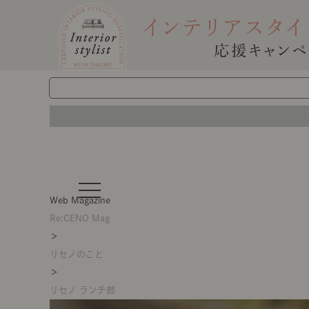
t
o
Web Magazine
g
g
Re:CENO Mag
l
＞
e
n
リセノのこと
a
v
＞
i
g
リセノ ランチ部
a