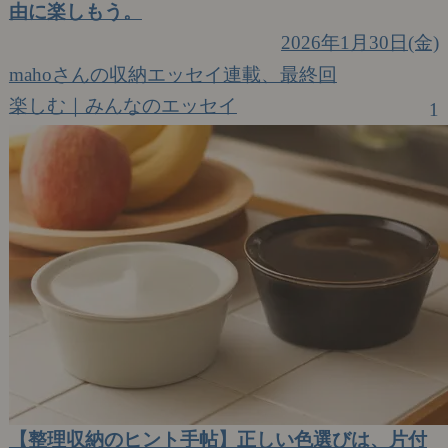
由に楽しもう。
2026年1月30日(金)
mahoさんの収納エッセイ連載、最終回
楽しむ｜みんなのエッセイ
1
【整理収納のヒント手帖】正しい色選びは、片付