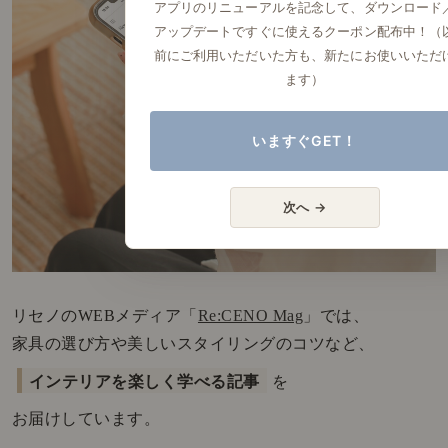
アプリのリニューアルを記念して、ダウンロード
アップデートですぐに使えるクーポン配布中！（
前にご利用いただいた方も、新たにお使いいただ
ます）
いますぐGET！
次へ →
リセノのWEBメディア「
Re:CENO Mag
」では、
家具の選び方や美しいスタイリングのコツなど、
インテリアを楽しく学べる記事
を
お届けしています。