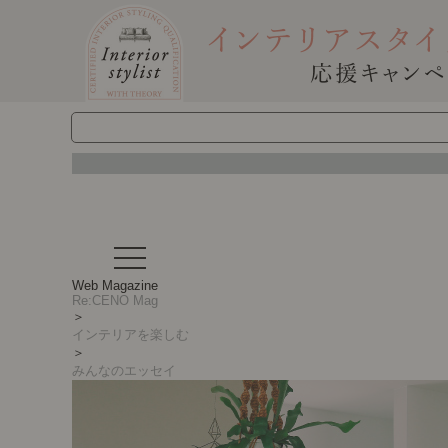
t
o
g
Web Magazine
g
Re:CENO Mag
l
＞
e
インテリアを楽しむ
n
＞
a
みんなのエッセイ
v
i
g
a
t