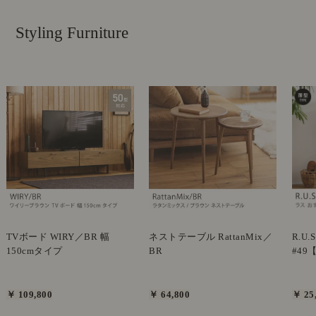
Styling Furniture
TVボード WIRY／BR 幅
ネストテーブル RattanMix／
R.U
150cmタイプ
BR
#49
￥ 109,800
￥ 64,800
￥ 25