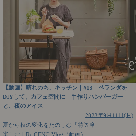
【動画】晴れのち、キッチン｜#13 ベランダを
DIYして、カフェ空間に。手作りハンバーガー
と、夜のアイス
2023年9月11日(月)
夏から秋の変化をたのしむ「特等席」
楽しむ｜Re:CENO Vlog（動画）
7