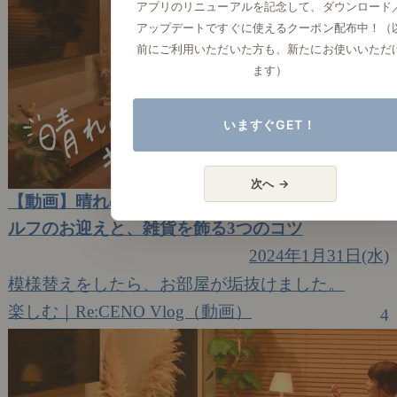
アプリのリニューアルを記念して、ダウンロード
アップデートですぐに使えるクーポン配布中！（
前にご利用いただいた方も、新たにお使いいただ
ます）
いますぐGET！
次へ →
【動画】晴れのち、キッチン｜#17 ウォールシェ
ルフのお迎えと、雑貨を飾る3つのコツ
2024年1月31日(水)
模様替えをしたら、お部屋が垢抜けました。
楽しむ｜Re:CENO Vlog（動画）
4