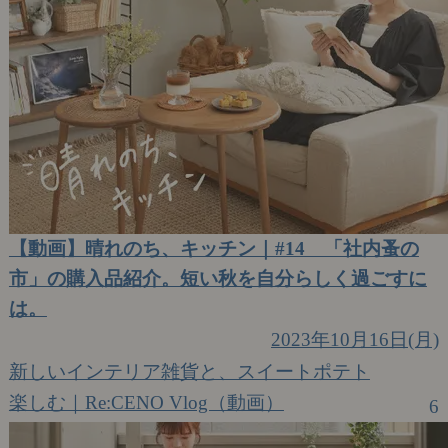
【動画】晴れのち、キッチン｜#14 「社内蚤の
市」の購入品紹介。短い秋を自分らしく過ごすに
は。
2023年10月16日(月)
新しいインテリア雑貨と、スイートポテト
楽しむ｜Re:CENO Vlog（動画）
6