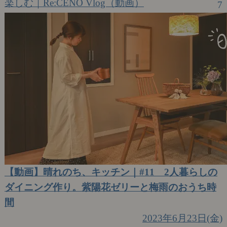
楽しむ｜Re:CENO Vlog（動画）
7
【動画】晴れのち、キッチン｜#11 2人暮らしの
ダイニング作り。紫陽花ゼリーと梅雨のおうち時
間
2023年6月23日(金)