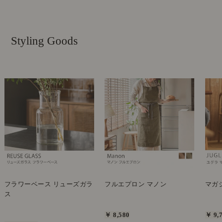
Styling Goods
フラワーベース リューズガラ
フルエプロン マノン
マガジ
ス
￥ 8,580
￥ 9,