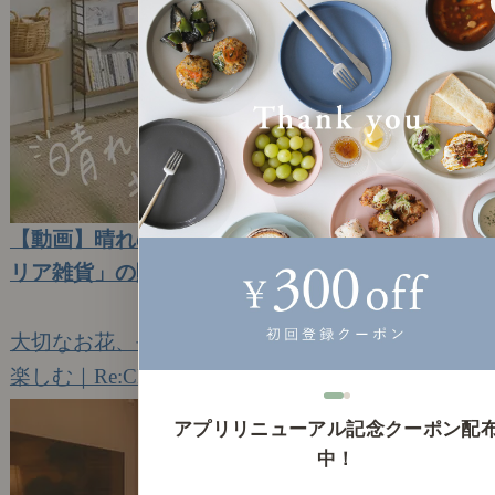
【動画】晴れのち、キッチン｜#18 「北欧インテ
リア雑貨」の購入品紹介と、春のおうちカフェ
2024年4月01日(月)
大切なお花、長く楽しむ方法を見つけました。
楽しむ｜Re:CENO Vlog（動画）
7
アプリリニューアル記念クーポン配
中！