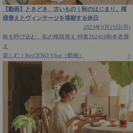
【動画】ときどき、古いもの｜秋のはじまり。模
様替えとヴィンテージを堪能する休日
2023年9月25日(月)
秋を呼び込む、私の模様替え,特集202410秋冬衣替
え
楽しむ｜Re:CENO Vlog（動画）
2