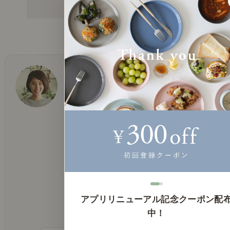
みんなの保存数：
2
バイヤー 大場
バイヤー
ヴィンテージやアンティーク、とにかく古
いものが大好きです。
蚤の市や骨董市での一期一会は、特にテン
ションが上がります。
休日はインテリアショップ巡り、旅行、美
アプリリニューアル記念クーポン配
味しいもの巡りなど楽しんでいます＾＾
中！