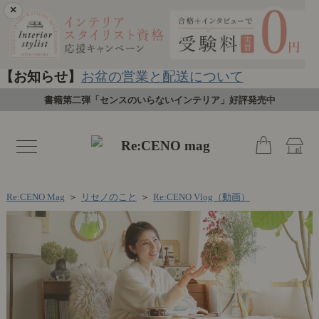
×
【お知らせ】
お盆の営業と配送について
書籍第二弾「センスのいらないインテリア」好評発売中
toggle
navigation
Re:CENO Mag
＞
リセノのこと
＞
Re:CENO Vlog（動画）