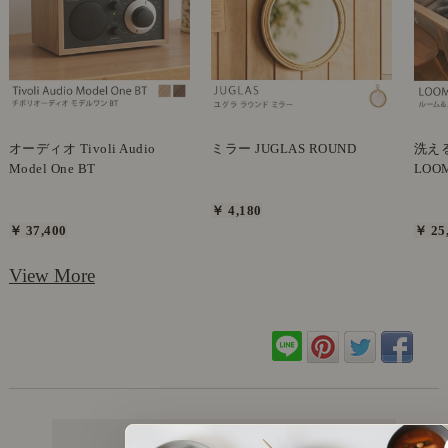
オーディオ Tivoli Audio
ミラー JUGLAS ROUND
洗え
Model One BT
LOO
￥ 4,180
￥ 37,400
￥ 25
View More