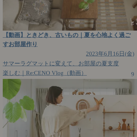
【動画】ときどき、古いもの｜夏を心地よく過ご
すお部屋作り
2023年6月16日(金)
サマーラグマットに変えて、お部屋の夏支度
楽しむ｜Re:CENO Vlog（動画）
9