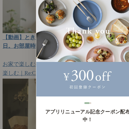
【動画】ときどき、古いもの｜夏のおこもり休
日。お部屋時間を楽しむ、2つのこと。
2023年7月12日(水)
お家で楽しむ植物とおやつ時間
楽しむ｜Re:CENO Vlog（動画）
9
アプリリニューアル記念クーポン配
中！