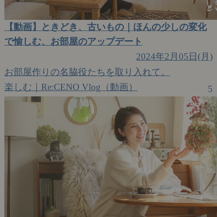
【動画】ときどき、古いもの｜ほんの少しの変化
で愉しむ、お部屋のアップデート
2024年2月05日(月)
お部屋作りの名脇役たちを取り入れて。
楽しむ｜Re:CENO Vlog（動画）
5