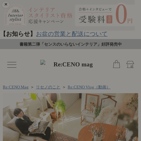
×
【お知らせ】
お盆の営業と配送について
書籍第二弾「センスのいらないインテリア」好評発売中
toggle
navigation
Re:CENO Mag
＞
リセノのこと
＞
Re:CENO Vlog（動画）