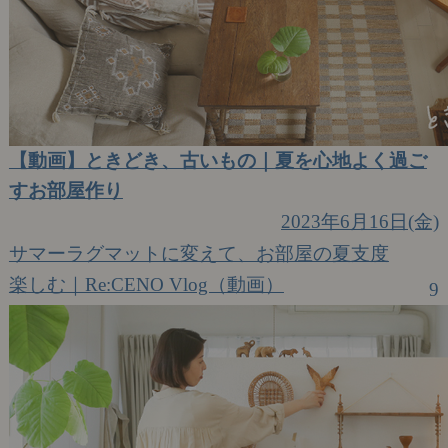
【動画】ときどき、古いもの｜夏を心地よく過ご
すお部屋作り
2023年6月16日(金)
サマーラグマットに変えて、お部屋の夏支度
楽しむ｜Re:CENO Vlog（動画）
9