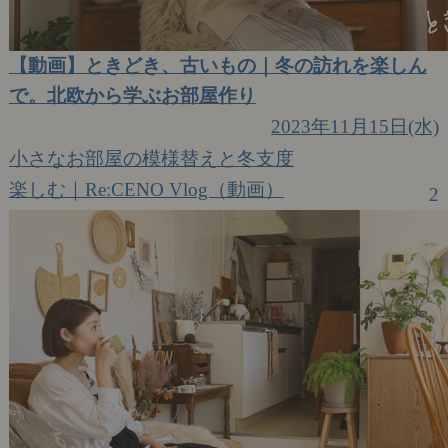
【動画】ときどき、古いもの｜冬の訪れを楽しん
で。北欧から学ぶお部屋作り
2023年11月15日(水)
小さなお部屋の模様替えと冬支度
楽しむ｜Re:CENO Vlog（動画）
2