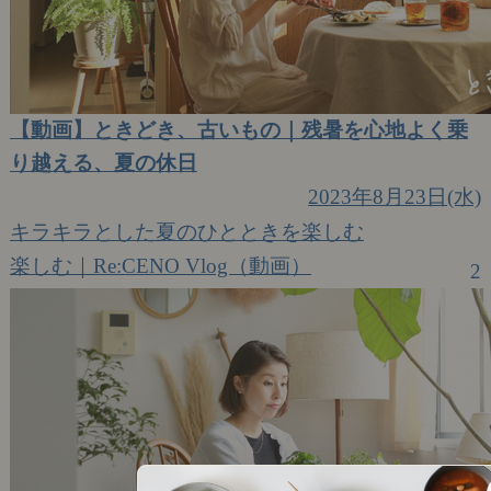
【動画】ときどき、古いもの｜残暑を心地よく乗
り越える、夏の休日
2023年8月23日(水)
キラキラとした夏のひとときを楽しむ
楽しむ｜Re:CENO Vlog（動画）
2