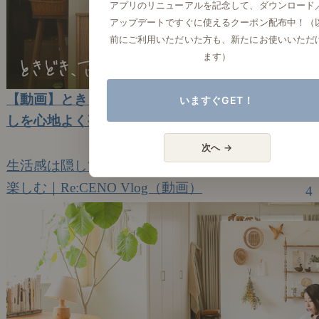
アプリのリニューアルを記念して、ダウンロード
アップデートですぐに使えるクーポン配布中！（
前にご利用いただいた方も、新たにお使いいただ
ます）
【動画】ときどき、古いもの｜隠す収納で、暮ら
いますぐGET！
しを心地よく整えて。
2023年7月07日(金)
次へ →
生活感は隠して、すっきりとしたお部屋に。
楽しむ｜Re:CENO Vlog（動画）
4