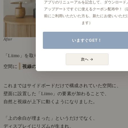
アプリのリニューアルを記念して、ダウンロード
アップデートですぐに使えるクーポン配布中！（
前にご利用いただいた方も、新たにお使いいただ
ます）
After
いますぐGET！
「Liimo」を取り入れて感じた一番の変化は、
次へ →
空間に
視線の流れ
が生まれたこと。
これまではサイドボードだけで構成されていた空間に、
壁面に設置した「Liimo」の要素が加わることで、
自然と視線が上下に動くようになりました。
「上の余白が埋まった」というだけでなく、
ディスプレイにリズムが生まれ、