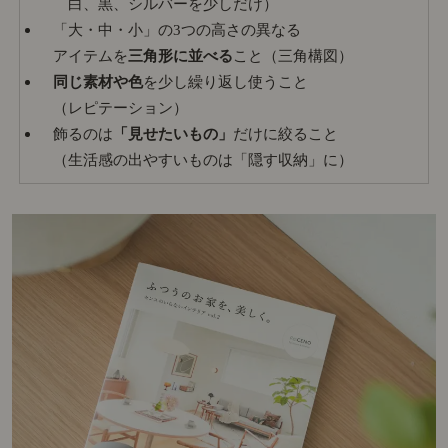
白、黒、シルバーを少しだけ）
「大・中・小」の3つの高さの異なる
アイテムを
三角形に並べる
こと（三角構図）
同じ素材や色
を少し繰り返し使うこと
（レピテーション）
飾るのは
「見せたいもの」
だけに絞ること
（生活感の出やすいものは「隠す収納」に）