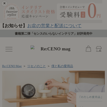
×
【お知らせ】
お盆の営業と配送について
書籍第二弾「センスのいらないインテリア」好評発売中
toggle
navigation
Re:CENO Mag
＞
リセノのこと
＞
僕と私の愛用品