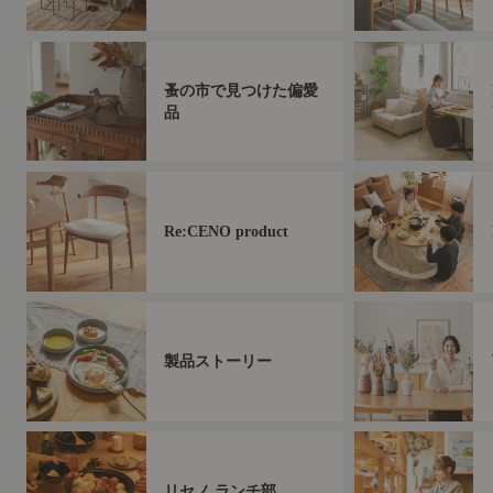
蚤の市で見つけた偏愛
品
Re:CENO product
製品ストーリー
リセノ ランチ部