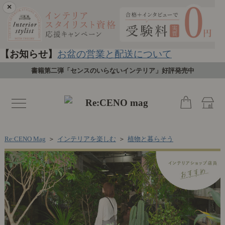
×
【お知らせ】
お盆の営業と配送について
書籍第二弾「センスのいらないインテリア」好評発売中
toggle
navigation
Re:CENO Mag
＞
インテリアを楽しむ
＞
植物と暮らそう