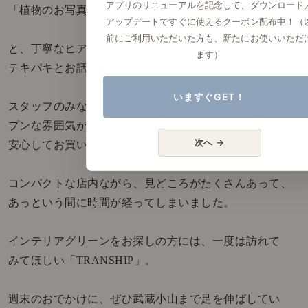
アプリのリニューアルを記念して、ダウンロード
「植物のお写真はありますか？」
アップデートですぐに使えるクーポン配布中！（
前にご利用いただいた方も、新たにお使いいただ
と、丁寧なヒアリングをしながら、的確な改善方法を
ます）
テキパキとお話されていました。
いますぐGET！
スタッフのみなさんは、気軽に相談できるようなオー
プンな雰囲気があり、こだわり派の方も初心者の方も
次へ →
安心してお買い物ができるお店だと思います。
コンパクトな店内ながら、見どころがたくさんあって、
あっという間に時間が経ってしまいました。
インテリアグリーンをお探しの方には、一度は訪れて
みてほしい「TRANSHIP」。
週末のおでかけに、ぜひ武蔵小山まで足を伸ばしてい