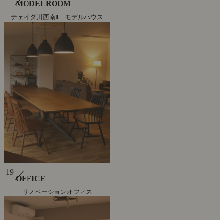
MODELROOM
テェイダ川西南Ⅱ モデルハウス
19
／
OFFICE
リノベーションオフィス