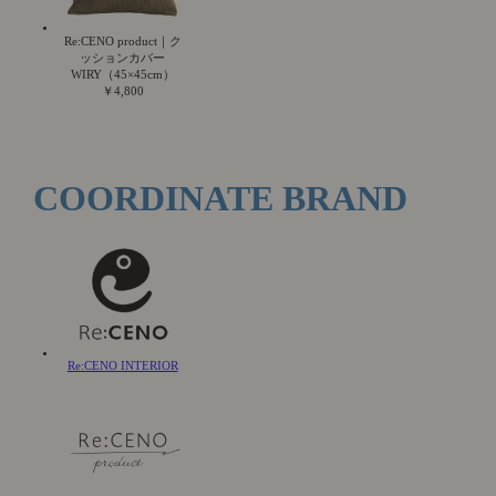
Re:CENO product｜ク
ッションカバー
WIRY（45×45cm）
￥4,800
COORDINATE BRAND
Re:CENO INTERIOR