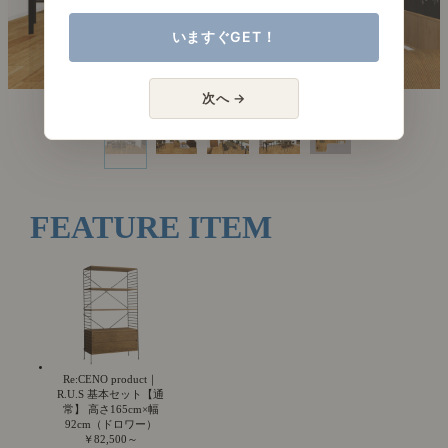
いますぐGET！
次へ →
FEATURE ITEM
Re:CENO product｜
R.U.S 基本セット【通
常】 高さ165cm×幅
92cm（ドロワー）
￥82,500～