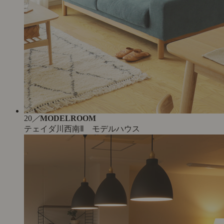
20
／
MODELROOM
テェイダ川西南Ⅱ モデルハウス