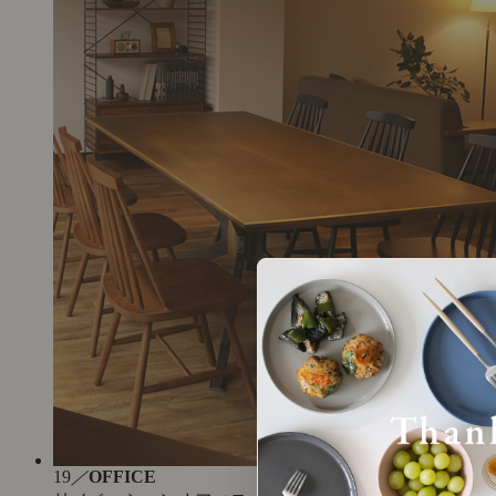
19
／
OFFICE