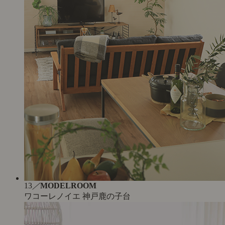
13
／
MODELROOM
ワコーレノイエ 神戸鹿の子台