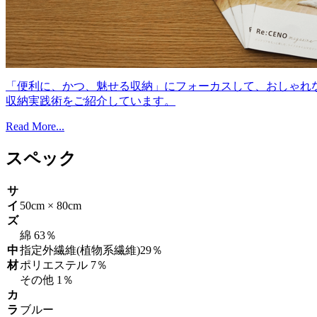
「便利に、かつ、魅せる収納」にフォーカスして、おしゃれ
収納実践術をご紹介しています。
Read More...
スペック
サ
イ
50cm × 80cm
ズ
綿 63％
中
指定外繊維(植物系繊維)29％
材
ポリエステル 7％
その他 1％
カ
ラ
ブルー