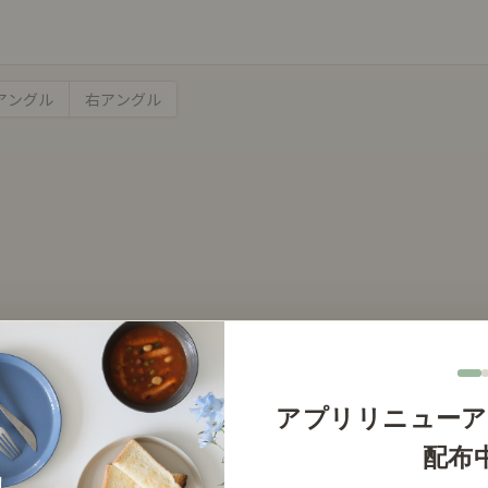
アングル
右アングル
アプリリニューア
配布